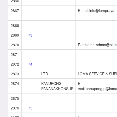
2866
2867
E-mail:info@lompraya
2868
2869
73
2870
E-mail: hr_admin@blu
2871
2872
74
2873
LTD.
LOMA SERVICE & SUP
2874
PANUPONG
E-
PANANAKHONSUP
mail:panupong.p@lomas
2875
2876
75