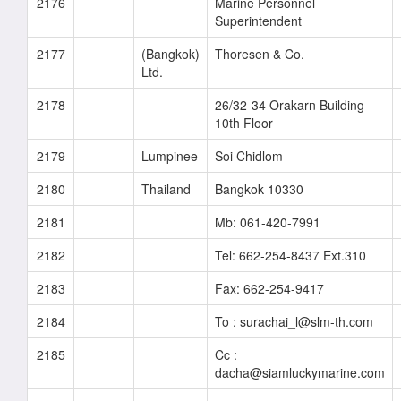
2176
Marine Personnel
Superintendent
2177
(Bangkok)
Thoresen & Co.
Ltd.
2178
26/32-34 Orakarn Building
10th Floor
2179
Lumpinee
Soi Chidlom
2180
Thailand
Bangkok 10330
2181
Mb: 061-420-7991
2182
Tel: 662-254-8437 Ext.310
2183
Fax: 662-254-9417
2184
To : surachai_l@slm-th.com
2185
Cc :
dacha@siamluckymarine.com