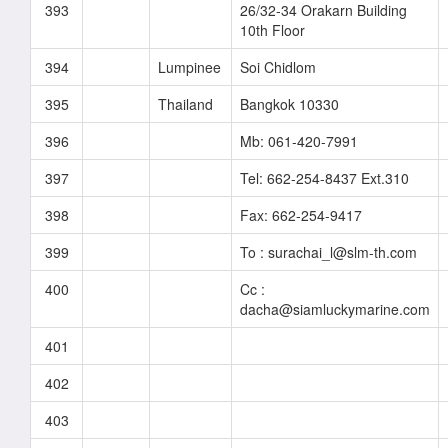
393
26/32-34 Orakarn Building
10th Floor
394
Lumpinee
Soi Chidlom
395
Thailand
Bangkok 10330
396
Mb: 061-420-7991
397
Tel: 662-254-8437 Ext.310
398
Fax: 662-254-9417
399
To : surachai_l@slm-th.com
400
Cc :
dacha@siamluckymarine.com
401
402
403