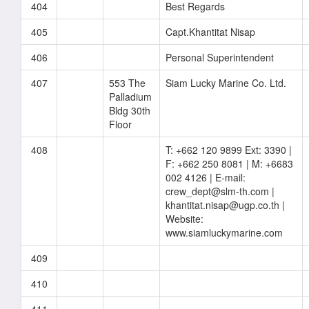
404
Best Regards
405
Capt.Khantitat Nisap
406
Personal Superintendent
407
553 The
Siam Lucky Marine Co. Ltd.
Palladium
Bldg 30th
Floor
408
T: +662 120 9899 Ext: 3390 |
F: +662 250 8081 | M: +6683
002 4126 | E-mail:
crew_dept@slm-th.com |
khantitat.nisap@ugp.co.th |
Website:
www.siamluckymarine.com
409
410