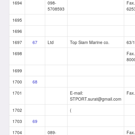
1694
098-
Fax.
5708593
625
1695
1696
1697
67
Ltd
Top Siam Marine co.
63/
1698
Fax.
800
1699
1700
68
1701
E-mail:
Fax
STPORT.surat@gmail.com
1702
(
1703
69
1704
089-
Fax.