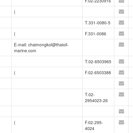
F.02-2230916
(
T.331-0080-5
(
F.331-0086
E-mail: chaimongkol@thaioil-
marine.com
T.02-6503965
(
F.02-6503388
T.02-
2954023-26
(
F.02-295-
4024