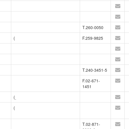
T.260-0050
(
F.259-9825
T.240-3451-5
F.02-671-
1451
(ͺ
(
T.02-871-