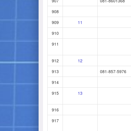
907
081-8601368
908
909
11
910
911
912
12
913
081-857-5976
914
915
13
916
917