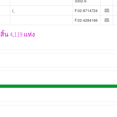
3302-6
(ͺ
F.02-8714724
F.02-4284166
้น 4,119 แห่ง