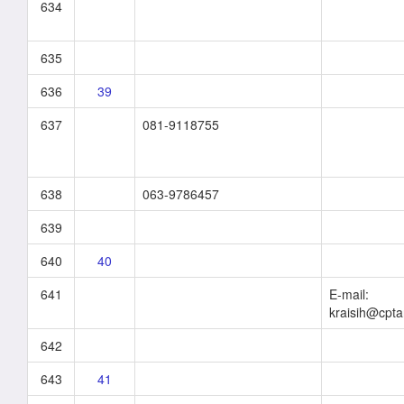
634
635
636
39
637
081-9118755
638
063-9786457
639
640
40
641
E-mail:
kraisih@cpt
642
643
41