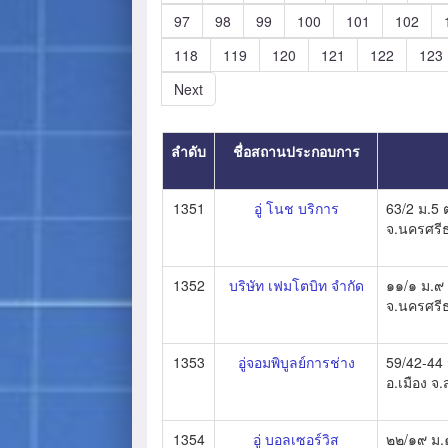
97
98
99
100
101
102
118
119
120
121
122
123
Next
ลำดับ
ชื่อสถานประกอบการ
1351
อู่ โนช บริการ
63/2 ม.5 
จ.นครศร
1352
บริษัท เฟมโตบิท จำกัด
๑๑/๑ ม.๙ 
จ.นครศร
1353
อู่จอมพิบูลย์การช่าง
59/42-44 ม
อ.เมือง จ
1354
อู่ บอลเซอร์วิส
๒๒/๑๙ ม.