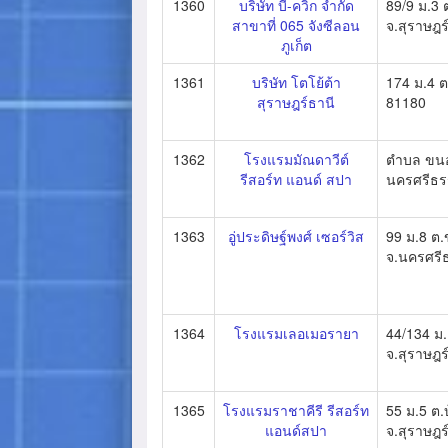
1360
บริษัท บี-ควิก จำกัด
89/9 ม.3 
สาขาที่ 065 จังซีลอน
จ.สุราษฎร
ภูเก็ต
1361
บริษัท โตโย้ต้า
174 ม.4 ต.
สุราษฎร์ธานี
81180
1362
โรงแรมมัณดาวีต์
ตำบล ขน
รีสอร์ท แอนด์ สปา
นครศรีธ
1363
อู่ประดิษฐ์พงศ์ เซอร์วิส
99 ม.8 ต
จ.นครศรี
1364
โรงแรมเลอเมอรายา
44/134 ม.
จ.สุราษฎร
1365
โรงแรมราชาคีรี รีสอร์ท
55 ม.5 ต.
แอนด์สปา
จ.สุราษฎร