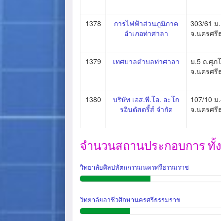
1378
การไฟฟ้าส่วนภูมิภาค
303/61 ม.
อำเภอท่าศาลา
จ.นครศรี
1379
เทศบาลตำบลท่าศาลา
ม.5 ถ.ศุภ
จ.นครศรี
1380
บริษัท เอส.พี.โอ. อะโก
107/10 ม.
รอินดัสตรี้ส์ จำกัด
จ.นครศรี
จำนวนสถานประกอบการ ทั้งสิ
วิทยาลัยศิลปหัตถกรรมนครศรีธรรมราช
วิทยาลัยอาชีวศึกษานครศรีธรรมราช