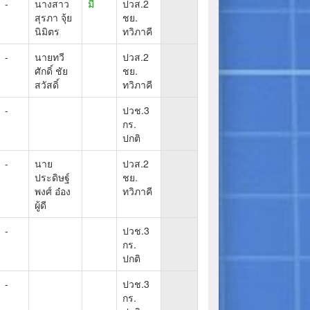
-
นางสาว
มี
ปวส.2
สุรภา จุ้ย
ชย.
นิมิตร
ทวิภาคี
-
นายทวี
ปวส.2
ศักดิ์ ชัย
ชย.
สวัสดิ์
ทวิภาคี
-
ปวช.3
กร.
ปกติ
-
นาย
ปวส.2
ประดิษฐ์
ชย.
พงศ์ อ๋อง
ทวิภาคี
ผู้ดี
-
ปวช.3
กร.
ปกติ
-
ปวช.3
กร.