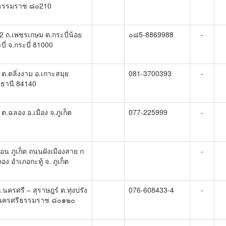
ีธรรมราช ๘๐210
2 ถ.เพชรเกษม ต.กระบี่น้อย
๐๘5-8869988
-
บี่ จ.กระบี่ 81000
 ต.ตลิ่งงาม อ.เกาะสมุย
081-3700393
-
์ธานี 84140
ต.ฉลอง อ.เมือง จ.ภูเก็ต
077-225999
-
ลอน ภูเก็ต ถนนผังเมืองสาย ก
-
ง อำเภอกะทู้ จ. ภูเก็ต
นครศรี – สุราษฎร์ ต.ทุ่งปรัง
076-608433-4
-
.นครศรีธรรมราช ๘๐๑๒๐