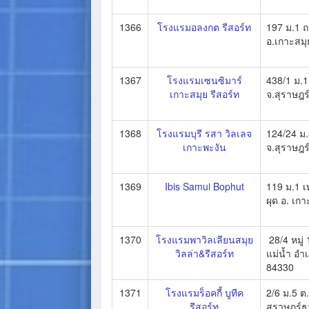
1366
โรงแรมอลงกต รีสอร์ท
197 ม.1 ถ
อ.เกาะสมุ
1367
โรงแรมเซนซิมาร์
438/1 ม.1
เกาะสมุย รีสอร์ท
จ.สุราษฎร
1368
โรงแรมบุรี รสา วิลเลจ
124/24 ม.
เกาะพะงัน
จ.สุราษฎร
1369
Ibis Samui Bophut
119 ม.1 
ผุด อ. เก
1370
โรงแรมพาวิลเลียนสมุย
28/4 หมู่
วิลล่า&รีสอร์ท
แม่น้ำ อำ
84330
1371
โรงแรมร็อคกี้ บูทีค
2/6 ม.5 ต.
รีสอร์ท
สุราษฎร์ธ