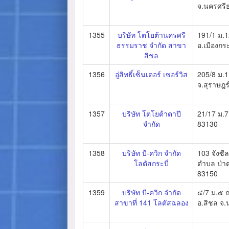
จ.นครศร
1355
บริษัท โตโยต้านครศรี
191/1 ม.1
ธรรมราช จำกัด สาขา
อ.เมืองกระ
สิชล
1356
อู่สิทธิ์เซ็นเตอร์ เซอร์วิส
205/8 ม.1
จ.สุราษฎร
1357
บริษัท โตโยต้าตาปี
21/17 ม.7 
จำกัด
83130
1358
บริษัท บี-ควิก จำกัด
103 จังซี
โลตัสกระบี่
ตำบล ป่าตอ
83150
1359
บริษัท บี-ควิก จำกัด
๔/7 ม.๕ ถ.
สาขาที่ 141 โลตัสฉลอง
อ.สิชล จ