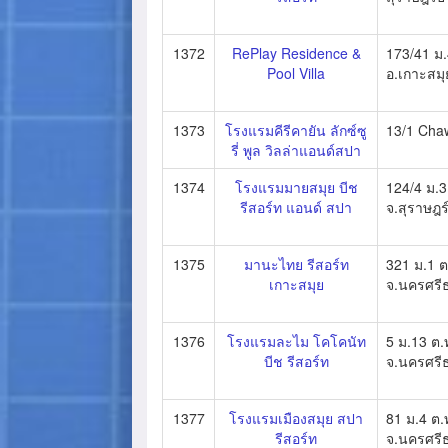
1372
RePlay Residence &
173/41 ม.
Pool Villa
อ.เกาะสมุ
1373
โรงแรมคีรีคายัน ลักซ์ซู
13/1 Cha
รี่ พูล วิลล่าแอนด์สปา
1374
โรงแรมมายสมุย บีช
124/4 ม.3
รีสอร์ท แอนด์ สปา
จ.สุราษฎร
1375
มานะไทย รีสอร์ท
321 ม.1 ต
เกาะสมุย
จ.นครศรี
1376
โรงแรมละไม โคโคนัท
5 ม.13 ต.
บีช รีสอร์ท
จ.นครศรี
1377
โรงแรมเมืองสมุย สปา
81 ม.4 ต.ท
รีสอร์ท
จ.นครศรี