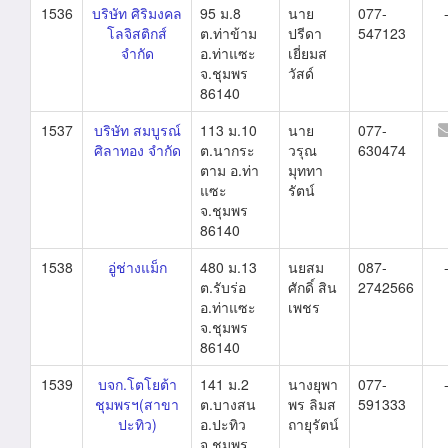
1536
บริษัท ศิริมงคล
95 ม.8
นาย
077-
โลจิสติกส์
ต.ท่าข้าม
ปรีดา
547123
จำกัด
อ.ท่าแซะ
เยี่ยมส
จ.ชุมพร
วัสด์
86140
1537
บริษัท สมบูรณ์
113 ม.10
นาย
077-
ศิลาทอง จำกัด
ต.นากระ
วรุณ
630474
ตาม อ.ท่า
มุททา
แซะ
รัตน์
จ.ชุมพร
86140
1538
อู่ช่างแม็ก
480 ม.13
นยสม
087-
ต.รับร่อ
ศักดิ์ สิน
2742566
อ.ท่าแซะ
เพชร
จ.ชุมพร
86140
1539
บจก.โตโยต้า
141 ม.2
นางยุพา
077-
ชุมพรฯ(สาขา
ต.บางสน
พร ลิมส
591333
ปะทิว)
อ.ปะทิว
ถายุรัตน์
จ.ชุมพร