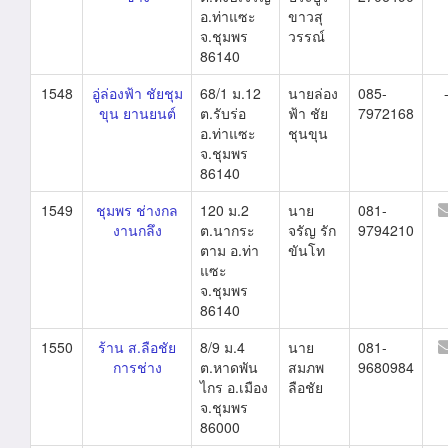
อ.ท่าแซะ
ขาวสุ
จ.ชุมพร
วรรณ์
86140
1548
อู่ล่องฟ้า ชัยชุม
68/1 ม.12
นายล่อง
085-
ขุน ยานยนต์
ต.รับร่อ
ฟ้า ชัย
7972168
อ.ท่าแซะ
ชุนขุน
จ.ชุมพร
86140
1549
ชุมพร ช่างกล
120 ม.2
นาย
081-
งานกลึง
ต.นากระ
จรัญ รัก
9794210
ตาม อ.ท่า
ขันโท
แซะ
จ.ชุมพร
86140
1550
ร้าน ส.ลือชัย
8/9 ม.4
นาย
081-
การช่าง
ต.หาดพัน
สมภพ
9680984
ไกร อ.เมือง
ลือชัย
จ.ชุมพร
86000