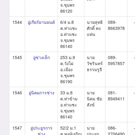
จ.ชุมพร
86120
1544
อู่เกียร์ยานยนต์
6/4 ม.8
นายสุทธิ
089-
ต.ท่าแซะ
ศักดิ์ คง
8663978
อ.ท่าแซะ
แท่น
จ.ชุมพร
86140
1545
อู่ช่างเล็ก
253 ม.9
นาย
089-
ต.วังไผ่
วัชรินทร์
5957857
อ.เมือง
ธรรมรูจี
จ.ชุมพร
86190
1546
อู่นิคมการช่าง
33 ม.8
นาย
081-
ต.ท่าข้าม
นิคม ชัย
8949411
อ.ท่าแซะ
สังข์
จ.ชุมพร
86140
1547
อู่ประยูรการ
52/2 ม.1
นาย
086-
ช่าง
ต.หงษ์เจริญ
ประยูร
2706490