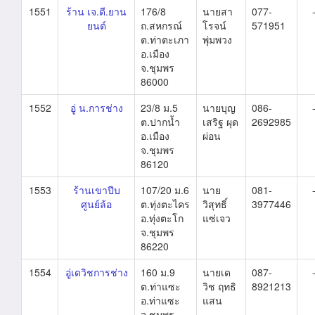
1551
ร้าน เจ.ดี.ยาน
176/8
นายสา
077-
ยนต์
ถ.สหกรณ์
โรจน์
571951
ต.ท่าตะเภา
พุ่มพวง
อ.เมือง
จ.ชุมพร
86000
1552
อู่ น.การช่าง
23/8 ม.5
นายบุญ
086-
ต.ปากน้ำ
เสริฐ ผุด
2692985
อ.เมือง
ผ่อน
จ.ชุมพร
86120
1553
ร้านเขาปีบ
107/20 ม.6
นาย
081-
ศูนย์ล้อ
ต.ทุ่งตะไคร
วิสุทธิ์
3977446
อ.ทุ่งตะโก
แซ่เจว
จ.ชุมพร
86220
1554
อู่เดวิชการช่าง
160 ม.9
นายเด
087-
ต.ท่าแซะ
วิช ฤทธิ
8921213
อ.ท่าแซะ
แสน
จ.ชุมพร