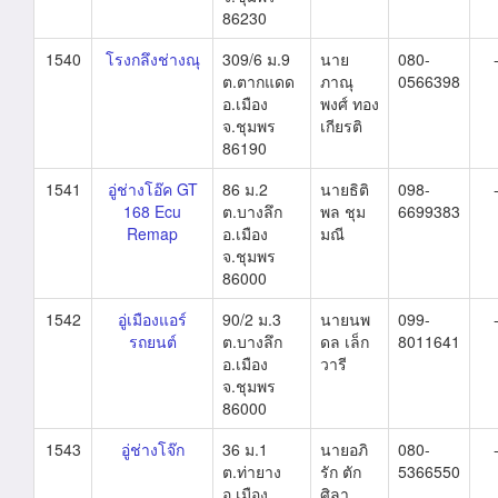
86230
1540
โรงกลึงช่างณุ
309/6 ม.9
นาย
080-
ต.ตากแดด
ภาณุ
0566398
อ.เมือง
พงศ์ ทอง
จ.ชุมพร
เกียรติ
86190
1541
อู่ช่างโอ๊ค GT
86 ม.2
นายธิติ
098-
168 Ecu
ต.บางลึก
พล ชุม
6699383
Remap
อ.เมือง
มณี
จ.ชุมพร
86000
1542
อู่เมืองแอร์
90/2 ม.3
นายนพ
099-
รถยนต์
ต.บางลึก
ดล เล็ก
8011641
อ.เมือง
วารี
จ.ชุมพร
86000
1543
อู่ช่างโจ๊ก
36 ม.1
นายอภิ
080-
ต.ท่ายาง
รัก ตัก
5366550
อ.เมือง
ศิลา