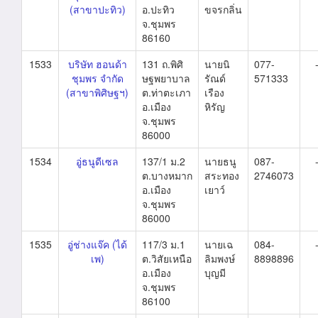
(สาขาปะทิว)
อ.ปะทิว
ขจรกลิ่น
จ.ชุมพร
86160
1533
บริษัท ฮอนด้า
131 ถ.พิศิ
นายนิ
077-
ชุมพร จำกัด
ษฐพยาบาล
รัณด์
571333
(สาขาพิศิษฐฯ)
ต.ท่าตะเภา
เรือง
อ.เมือง
หิรัญ
จ.ชุมพร
86000
1534
อู่ธนูดีเซล
137/1 ม.2
นายธนู
087-
ต.บางหมาก
สระทอง
2746073
อ.เมือง
เยาว์
จ.ชุมพร
86000
1535
อู่ช่างแจ๊ค (ได้
117/3 ม.1
นายเฉ
084-
เพ)
ต.วิสัยเหนือ
ลิมพงษ์
8898896
อ.เมือง
บุญมี
จ.ชุมพร
86100