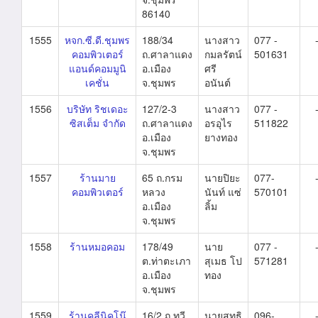
86140
1555
หจก.ซี.ดี.ชุมพร
188/34
นางสาว
077 -
คอมพิวเตอร์
ถ.ศาลาแดง
กมลรัตน์
501631
แอนด์คอมมูนิ
อ.เมือง
ศรี
เคชั่น
จ.ชุมพร
อนันต์
1556
บริษัท ริชเดอะ
127/2-3
นางสาว
077 -
ซิสเต็ม จำกัด
ถ.ศาลาแดง
อรอุไร
511822
อ.เมือง
ยางทอง
จ.ชุมพร
1557
ร้านมาย
65 ถ.กรม
นายปิยะ
077-
คอมพิวเตอร์
หลวง
นันท์ แซ่
570101
อ.เมือง
ลิ้ม
จ.ชุมพร
1558
ร้านหมอคอม
178/49
นาย
077 -
ต.ท่าตะเภา
สุเมธ โป
571281
อ.เมือง
ทอง
จ.ชุมพร
1559
ร้านคลีนิคโน๊
16/2 ถ.ทวี
นายสุทธิ
096-