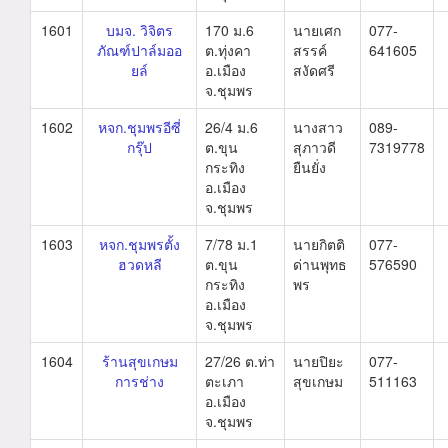
1601
บมจ. วิจิตร
170 ม.6
นายเศก
077-
ภัณฑ์ปาล์มออ
ต.ทุ่งคา
สรรค์
641605
ยล์
อ.เมือง
สงัดศรี
จ.ชุมพร
1602
หจก.ชุมพรอีซี่
26/4 ม.6
นางสาว
089-
กรุ๊ป
ต.ขุน
สุภาวดี
7319778
กระทิง
ยืนยั่ง
อ.เมือง
จ.ชุมพร
1603
หจก.ชุมพรตั้ง
7/78 ม.1
นายกิตติ
077-
ฮวดหลี
ต.ขุน
ด่านพุทธ
576590
กระทิง
พร
อ.เมือง
จ.ชุมพร
1604
ร้านสุขเกษม
27/26 ต.ท่า
นายปิยะ
077-
การช่าง
ตะเภา
สุขเกษม
511163
อ.เมือง
จ.ชุมพร