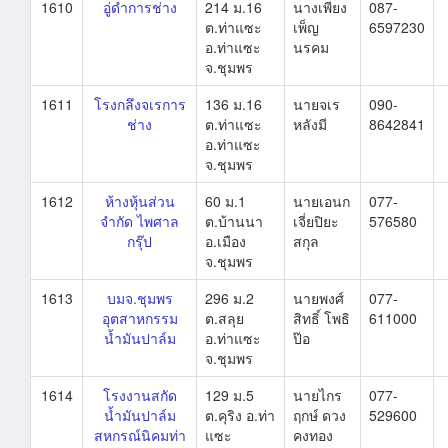
1610
อู่ดำการช่าง
214 ม.16
นางเพียง
087-
ต.ท่าแซะ
เพ็ญ
6597230
อ.ท่าแซะ
นรคม
จ.ชุมพร
1611
โรงกลึงจเรการ
136 ม.16
นายจเร
090-
ช่าง
ต.ท่าแซะ
หลังมี
8642841
อ.ท่าแซะ
จ.ชุมพร
1612
ห้างหุ้นส่วน
60 ม.1
นายเอนก
077-
จำกัด ไพศาล
ต.บ้านนา
เจี่ยปิยะ
576580
กรุ๊ป
อ.เมือง
สกุล
จ.ชุมพร
1613
บมจ.ชุมพร
296 ม.2
นายพงศ์
077-
อุตสาหกรรม
ต.สลุย
สิทธิ์ โพธิ
611000
น้ำมันปาล์ม
อ.ท่าแซะ
ป๊อ
จ.ชุมพร
1614
โรงงานสกัด
129 ม.5
นายไกร
077-
น้ำมันปาล์ม
ต.คุริง อ.ท่า
ฤกษ์ ดวง
529600
สหกรณ์นิคมท่า
แซะ
คงทอง