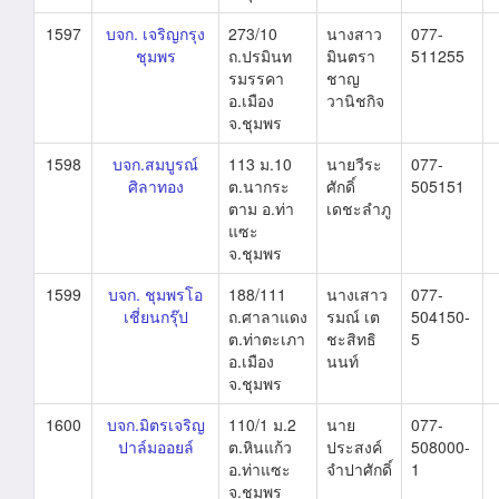
1597
บจก. เจริญกรุง
273/10
นางสาว
077-
ชุมพร
ถ.ปรมินท
มินตรา
511255
รมรรคา
ชาญ
อ.เมือง
วานิชกิจ
จ.ชุมพร
1598
บจก.สมบูรณ์
113 ม.10
นายวีระ
077-
ศิลาทอง
ต.นากระ
ศักดิ์
505151
ตาม อ.ท่า
เดชะลำภู
แซะ
จ.ชุมพร
1599
บจก. ชุมพรโอ
188/111
นางเสาว
077-
เชี่ยนกรุ๊ป
ถ.ศาลาแดง
รมณ์ เต
504150-
ต.ท่าตะเภา
ชะสิทธิ
5
อ.เมือง
นนท์
จ.ชุมพร
1600
บจก.มิตรเจริญ
110/1 ม.2
นาย
077-
ปาล์มออยล์
ต.หินแก้ว
ประสงค์
508000-
อ.ท่าแซะ
จำปาศักดิ์
1
จ.ชุมพร