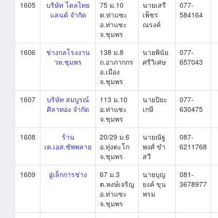
1605
บริษัท โดลไทย
75 ม.10
นายเสรี
077-
แลนด์ จำกัด
ต.ท่าแซะ
เพ็ชร
584164
อ.ท่าแซะ
ณรงค์
จ.ชุมพร
1606
ช่างกลโรงงาน
138 ม.8
นายพินัย
077-
วท.ชุมพร
ถ.อาภากกร
ศรีวิเศษ
657043
อ.เมือง
จ.ชุมพร
1607
บริษัท สมบูรณ์
113 ม.10
นายปิยะ
077-
ศิลาทอง จำกัด
อ.ท่าแซะ
เกษี
630475
จ.ชุมพร
1608
ร้าน
20/29 ม.6
นายณัฐ
087-
เค.เอส.ซัพพลาย
อ.ทุ่งตะโก
พงศ์ ขำ
6211768
จ.ชุมพร
สวี
1609
อู่เล็กการช่าง
67 ม.3
นายบุญ
081-
ต.หงษ์เจริญ
ยงค์ ขุน
3678977
อ.ท่าแซะ
พรม
จ.ชุมพร