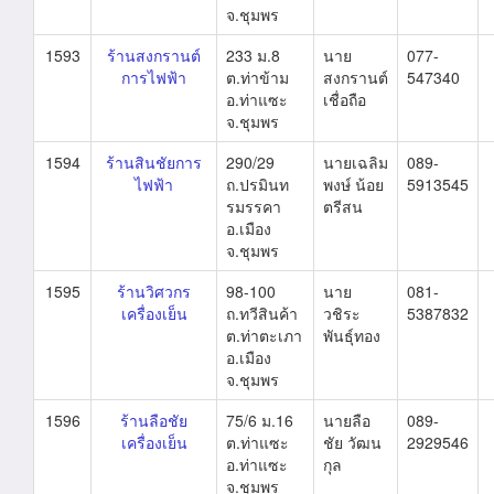
จ.ชุมพร
1593
ร้านสงกรานต์
233 ม.8
นาย
077-
การไฟฟ้า
ต.ท่าข้าม
สงกรานต์
547340
อ.ท่าแซะ
เชื่อถือ
จ.ชุมพร
1594
ร้านสินชัยการ
290/29
นายเฉลิม
089-
ไฟฟ้า
ถ.ปรมินท
พงษ์ น้อย
5913545
รมรรคา
ตรีสน
อ.เมือง
จ.ชุมพร
1595
ร้านวิศวกร
98-100
นาย
081-
เครื่องเย็น
ถ.ทวีสินค้า
วชิระ
5387832
ต.ท่าตะเภา
พันธุ์ทอง
อ.เมือง
จ.ชุมพร
1596
ร้านลือชัย
75/6 ม.16
นายลือ
089-
เครื่องเย็น
ต.ท่าแซะ
ชัย วัฒน
2929546
อ.ท่าแซะ
กุล
จ.ชุมพร