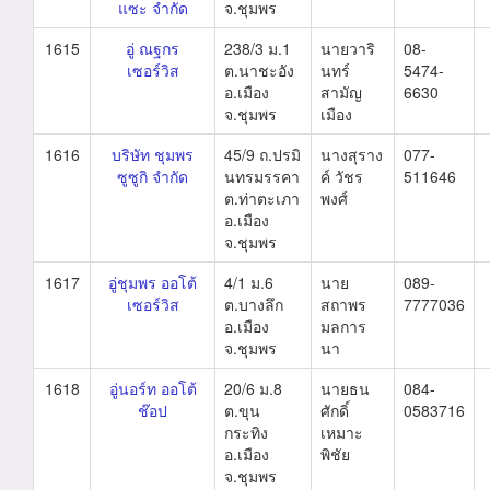
แซะ จำกัด
จ.ชุมพร
1615
อู่ ณฐกร
238/3 ม.1
นายวาริ
08-
เซอร์วิส
ต.นาชะอัง
นทร์
5474-
อ.เมือง
สามัญ
6630
จ.ชุมพร
เมือง
1616
บริษัท ชุมพร
45/9 ถ.ปรมิ
นางสุราง
077-
ซูซูกิ จำกัด
นทรมรรคา
ค์ วัชร
511646
ต.ท่าตะเภา
พงศ์
อ.เมือง
จ.ชุมพร
1617
อู่ชุมพร ออโต้
4/1 ม.6
นาย
089-
เซอร์วิส
ต.บางลึก
สถาพร
7777036
อ.เมือง
มลการ
จ.ชุมพร
นา
1618
อู่นอร์ท ออโต้
20/6 ม.8
นายธน
084-
ช๊อป
ต.ขุน
ศักดิ์
0583716
กระทิง
เหมาะ
อ.เมือง
พิชัย
จ.ชุมพร