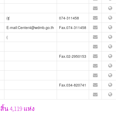
(ʧ
074-311458
E-mail:Center4@wdmb.go.th
Fax.074-311458
(
Fax.02-2950153
Fax.034-820741
้น 4,119 แห่ง