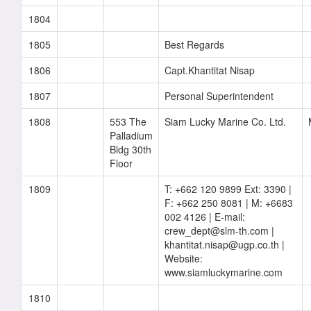
1804
1805
Best Regards
1806
Capt.Khantitat Nisap
1807
Personal Superintendent
1808
553 The
Siam Lucky Marine Co. Ltd.
Palladium
Bldg 30th
Floor
1809
T: +662 120 9899 Ext: 3390 |
F: +662 250 8081 | M: +6683
002 4126 | E-mail:
crew_dept@slm-th.com |
khantitat.nisap@ugp.co.th |
Website:
www.siamluckymarine.com
1810