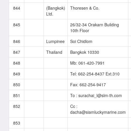
844
(Bangkok)
Thoresen & Co.
Ltd.
845
26/32-34 Orakarn Building
10th Floor
846
Lumpinee
Soi Chidlom
847
Thailand
Bangkok 10330
848
Mb: 061-420-7991
849
Tel: 662-254-8437 Ext.310
850
Fax: 662-254-9417
851
To : surachai_l@slm-th.com
852
Cc :
dacha@siamluckymarine.com
853