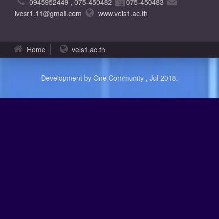
0945952449 , 075-450482
075-450483
ivesr1.11@gmail.com
www.veis1.ac.th
Home
veis1.ac.th
Development by One Community , Jul 2018.