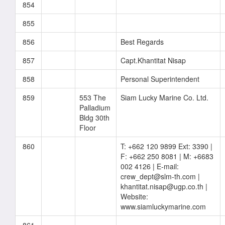
854
855
856
Best Regards
857
Capt.Khantitat Nisap
858
Personal Superintendent
859
553 The
Siam Lucky Marine Co. Ltd.
Palladium
Bldg 30th
Floor
860
T: +662 120 9899 Ext: 3390 |
F: +662 250 8081 | M: +6683
002 4126 | E-mail:
crew_dept@slm-th.com |
khantitat.nisap@ugp.co.th |
Website:
www.siamluckymarine.com