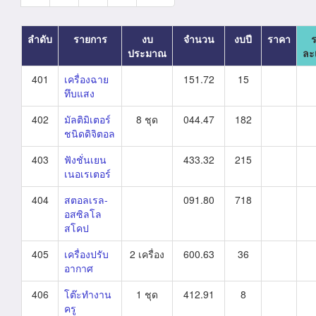
ลำดับ
รายการ
งบ
จำนวน
งบปี
ราคา
ประมาณ
ละ
401
เครื่องฉาย
151.72
15
ทึบแสง
402
มัลติมิเตอร์
8 ชุด
044.47
182
ชนิดดิจิตอล
403
ฟังชั่นเยน
433.32
215
เนอเรเตอร์
404
สตอลเรล-
091.80
718
อสซิลโล
สโคป
405
เครื่องปรับ
2 เครื่อง
600.63
36
อากาศ
406
โต๊ะทำงาน
1 ชุด
412.91
8
ครู