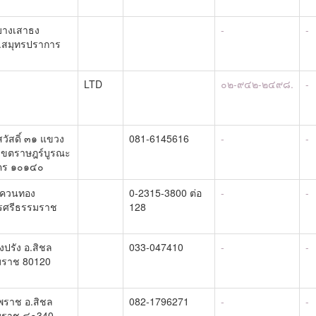
บางเสาธง
-
-
.สมุทรปราการ
LTD
๐๒-๙๔๒-๒๔๙๘.
-
สวัสดิ์ ๓๑ แขวง
081-6145616
-
-
เขตราษฎร์บูรณะ
คร ๑๐๑๔๐
.ควนทอง
0-2315-3800 ต่อ
-
-
รศรีธรรมราช
128
่งปรัง อ.สิชล
033-047410
-
-
มราช 80120
ทพราช อ.สิชล
082-1796271
-
-
มราช ๘๐340