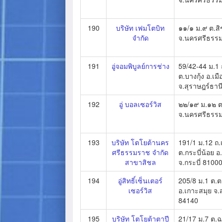
190
บริษัท เฟมโตบิท
๑๑/๑ ม.๙ ต.สิ
จำกัด
จ.นครศรีธรร
191
อู่จอมพิบูลย์การช่าง
59/42-44 ม.1 ถ
ต.บางกุ้ง อ.เมื
จ.สุราษฎร์ธาน
192
อู่ บอลเซอร์วิส
๒๒/๑๙ ม.๑๒ 
จ.นครศรีธรร
193
บริษัท โตโยต้านคร
191/1 ม.12 ถ
ศรีธรรมราช จำกัด
ต.กระบี่น้อย อ.
สาขาสิชล
จ.กระบี่ 8100
194
อู่สิทธิ์เซ็นเตอร์
205/8 ม.1 ต.ต
เซอร์วิส
อ.เกาะสมุย จ.
84140
195
บริษัท โตโยต้าตาปี
21/17 ม.7 ต.ฉ