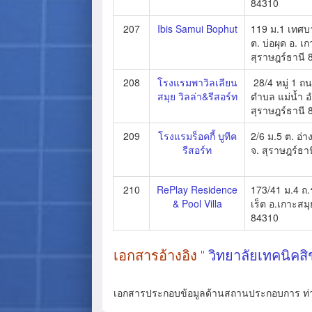
84310
207
Ibis Samui Bophut
119 ม.1 เทศ
ต. บ่อผุด อ. เ
สุราษฎร์ธานี
208
โรงแรมพาวิลเลียน
28/4 หมู่ 1 ถ
สมุย วิลล่า&รีสอร์ท
ตำบล แม่น้ำ อ
สุราษฎร์ธานี
209
โรงแรมร็อคกี้ บูทีค
2/6 ม.5 ต. อ่า
รีสอร์ท
จ. สุราษฎร์ธา
210
RePlay Residence
173/41 ม.4 ถ
& Pool Villa
เร็ต อ.เกาะสมุ
84310
เอกสารอ้างอิง
" วิทยาลัยเทคนิคสิ
เอกสารประกอบข้อมูลด้านสถานประกอบการ ท่