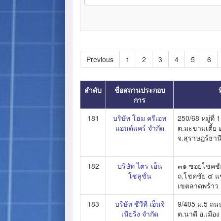
Previous
1
2
3
4
5
6
ลำดับ
ชื่อสถานประกอบ
ท
การ
181
บริษัท โฮม ครีเอท
250/68 หมู่ที่
แอนด์แคร์ จำกัด
ต.มะขามเตี้ย อ
จ.สุราษฎร์ธาน
182
บริษัท ไตร-เอ็น
๓๑ ซอยโชคชั
โซลูชั่น
ถ.โชคชัย ๔ 
เขตลาดพร้าว
183
บริษัท ซีวีที เอ็นจิ
9/405 ม.5 ถน
เนียริ่ง จำกัด
ต.นาดี อ.เมือ