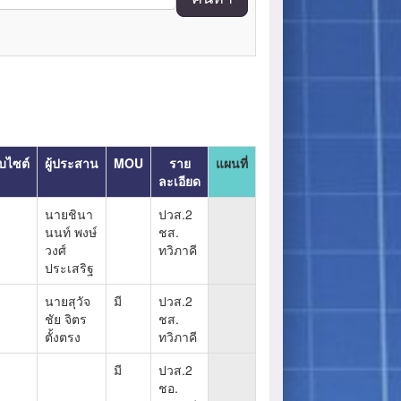
็บไซต์
ผู้ประสาน
MOU
ราย
แผนที่
ละเอียด
นายชินา
ปวส.2
นนท์ พงษ์
ชส.
วงศ์
ทวิภาคี
ประเสริฐ
นายสุวัจ
มี
ปวส.2
ชัย จิตร
ชส.
ตั้งตรง
ทวิภาคี
มี
ปวส.2
ชอ.