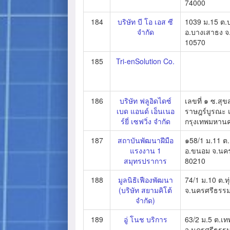
74000
184
บริษัท บี โอ เอส ซี
1039 ม.15 ต.
จำกัด
อ.บางเสาธง จ
10570
185
Tri-enSolution Co.
186
บริษัท ฟลูอิดไดซ์
เลขที่ ๑ ซ.สุข
เบด แอนด์ เอ็นเนอ
ราษฎร์บูรณะ 
ร์ยี่ เซฟวิ่ง จำกัด
กรุงเทพมหาน
187
สถาบันพัฒนาฝีมือ
๑58/1 ม.11 ต
แรงงาน 1
อ.ขนอม จ.นค
สมุทรปราการ
80210
188
มูลนิธิเฟืองพัฒนา
74/1 ม.10 ต.ทุ
(บริษัท สยามคิโต้
จ.นครศรีธรร
จำกัด)
189
อู่ โนช บริการ
63/2 ม.5 ต.เ
จ.นครศรีธรร