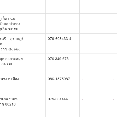
ภูเก็ต ถนน
-
-
 ตำบล ป่าตอง
ภูเก็ต 83150
ศรี – สุราษฎร์
076-608433-4
-
-
ชล
มราช ๘๐๑๒๐
ผุด อ.เกาะสมุย
076 349 673
-
-
ี 84330
วนาง อ.เมือง
086-1575987
-
-
0
ำเภอ ขนอม
075-661444
-
-
าช 80210