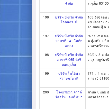
จำกัด
จ.ภูเก็ต 83130
196
บริษัท บี-ควิก จำกัด
103 จังซีลอน 
โลตัสกระบี่
ผังเมืองสาย ก
อำเภอกะทู้ จ. 
197
บริษัท บี-ควิก จำกัด
๔/7 ม.๕ ถ.นคร
สาขาที่ 141 โลตัส
ต.ทุ่งปรัง อ.สิ
ฉลอง
จ.นครศรีธรร
198
บริษัท บี-ควิก จำกัด
89/9 ม.3 ต.บ่อ
สาขาที่ 065 จังซี
จ.สุราษฎร์ธาน
ลอนภูเก็ต
199
บริษัท โตโย้ต้า
174 ม.4 ต.อ่า
สุราษฎร์ธานี
จ.กระบี่ 8118
200
โรงแรมมัณดาวีต์
ตำบล ขนอม อ
รีสอร์ท แอนด์ สปา
นครศรีธรรมร