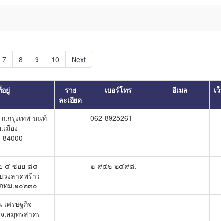
7
8
9
10
Next
ี่อยู่
ราย
เบอร์โทร
อีเมล
เว
ละเอียด
 1 ถ.กรุงเทพ-นนท์
062-8925261
-
-
.เมือง
ี 84000
ย ๔ ซอย ๘๔
๒-๙๔๒-๒๔๙๘.
-
-
แขวงลาดพร้าว
 กทม.๑๐๒๓๐
น เศรษฐกิจ
-
-
ง จ.สมุทรสาคร