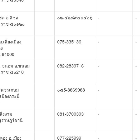
ชล อ.สิชล
๐๒-๔๒๘๙๔๐๔๐๖
-
-
มราช ๘๐๑๒๐
.เลี่ยงเมือง
075-335136
-
-
อง
ี 84000
ต.ขนอม อ.ขนอม
082-2839716
-
-
มราช ๘๐210
.เพชรเกษม
๐๘5-8869988
-
-
เมืองกระบี่
0
ลิ่งงาม
081-3700393
-
-
สุราษฎร์ธานี
ลอง อ.เมือง
077-225999
-
-